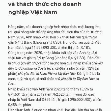
và thách thức cho doanh
nghiệp Việt Nam
Hàng năm, các doanh nghiệp Anh nhập khẩu một lượng lớn
rau quả nông sản để đáp ứng nhu cầu tiêu thụ của thị trường.
Năm 2020, Anh nhập khẩu hơn 5,7 triệu tấn rau quả trị giá
gần 6,4 tỷ Bảng (khoảng 9 tỷ USD). Trong đó, rau quả từ Việt
Nam đạt trị giá 11.597.093 USD, chiếm thị phần 0,18%.
Cũng trong năm 2020, nhập khẩu trái cây vào Anh đạt 3,6
triệu tấn với giá trị 3,9 tỷ Bảng (khoảng 5,4 tỷ USD). Dẫn đầu
là chuối (chiếm 29,5% tổng lượng hoa quả nhập khẩu)
chủ yếu
đến từ Colombia và Costa Rica
. Kế đến là nho (chiếm 12% thị
phần)
chủ yếu đến từ Nam Phi và Tây Ban Nha
. Đứng thứ ba là
cam, quýt và quả có múi khác
chủ yếu đến từ Tây Ban Nha và
Peru
.
Nhập khẩu gạo vào Anh năm 2020 tăng thêm 13,5% từ
671.601 tấn (năm 2019) lên 762.526 tấn. Trong đó, gạo
nhập từ Việt Nam đạt 3.396 tấn, trị giá 1.295.000 USD), chiếm
0,45% thị phần.
Hạt điều:
Anh là quốc gia nhập khẩu hạt điều lớn thứ ba và là