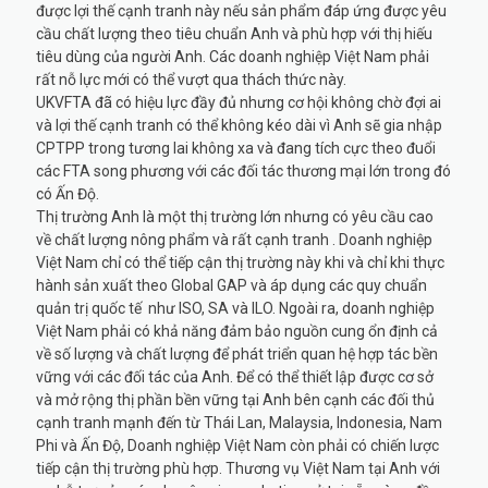
được lợi thế cạnh tranh này nếu sản phẩm đáp ứng được yêu
cầu chất lượng theo tiêu chuẩn Anh và phù hợp với thị hiếu
tiêu dùng của người Anh. Các doanh nghiệp Việt Nam phải
rất nỗ lực mới có thể vượt qua thách thức này.
UKVFTA đã có hiệu lực đầy đủ nhưng cơ hội không chờ đợi ai
và lợi thế cạnh tranh có thể không kéo dài vì Anh sẽ gia nhập
CPTPP trong tương lai không xa và đang tích cực theo đuổi
các FTA song phương với các đối tác thương mại lớn trong đó
có Ấn Độ.
Thị trường Anh là một thị trường lớn nhưng có yêu cầu cao
về chất lượng nông phẩm và rất cạnh tranh . Doanh nghiệp
Việt Nam chỉ có thể tiếp cận thị trường này khi và chỉ khi thực
hành sản xuất theo Global GAP và áp dụng các quy chuẩn
quản trị quốc tế như ISO, SA và ILO. Ngoài ra, doanh nghiệp
Việt Nam phải có khả năng đảm bảo nguồn cung ổn định cả
về số lượng và chất lượng để phát triển quan hệ hợp tác bền
vững với các đối tác của Anh. Để có thể thiết lập được cơ sở
và mở rộng thị phần bền vững tại Anh bên cạnh các đối thủ
cạnh tranh mạnh đến từ Thái Lan, Malaysia, Indonesia, Nam
Phi và Ấn Độ, Doanh nghiệp Việt Nam còn phải có chiến lược
tiếp cận thị trường phù hợp. Thương vụ Việt Nam tại Anh với