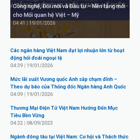
Công nghệ, Đổi mới và Đầu tư – Nền tảng mới
cho Mối quan hệ Việt – Mỹ
04:41 | 19/01/2026
Các ngân hàng Việt Nam đạt lợi nhuận lớn từ hoạt
động hối đoái ngoại tệ
04:39 | 19/01/2026
Mức lãi suất Vương quốc Anh sắp chạm đỉnh –
Theo dự báo của Thống đốc Ngân hàng Anh Quốc
04:09 | 19/01/2026
Thương Mại Điện Tử Việt Nam Hướng Đến Mục
Tiêu Bền Vững
04:32 | 08/09/2023
Ngành đóng tàu tại Việt Nam: Cơ hội và Thách thức