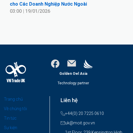
cho Các Doanh Nghiệp Nước Ngoài
03:00 | 19/01/2026
Golden Owl Asia
Technology partner
Trang chủ
Liên hệ
Về chúng tôi
+44(0) 20 7225 0610
Tin tức
uk@moit.gov.vn
Sự kiện
1st Floor, 239 Kensington High