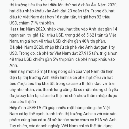
thị trường tiêu thụ hạt điều lớn thứ hai ở châu Âu. Năm 2020,
hạt điều nhập khẩu vào Anh đạt 23 ngàn tấn. Trong đó, hạt
điều từ Việt Nam đạt hơn 16 ngàn tấn, trị giá hơn 92 triệu
USD, chiếm 71% thị phần.
Hạt tiêu:
Năm 2020, nhập khẩu hạt tiêu vào Anh đạt gần 14
ngàn tấn, trị giá 121 triệu USD, trong đó có 5.621 tấn từ Việt
Nam, trị giá hơn 48 triệu USD, chiếm gần 40% thị phần.
Cà phê:
Năm 2020, nhập khẩu cà phê vào Anh đạt gần 1 tỷ
USD. Trong đó, cà phê từ Việt Nam đạt
27.915 tấn, trị giá hơn
48 triệu USD, chiếm gần 5% thị phần cà phê nhập khẩu vào
Anh.
Hiện nay, một số mặt hàng nông sản của Việt Nam đã hiện
diện tại thị trường Anh. Điển hình là cà phê, hạt điều và hạt
tiêu được tiêu thụ khá tốt trong các siêu thị lớn. Gạo và trái
cây như nhãn, vải, thanh long cũng đã có mặt nhưng chủ yếu
được bày bán tại các siêu thị nhỏ chứ chưa thâm nhập được
các siêu thị lớn .
Hiệp định UKVFTA đã giúp nhiều mặt hàng nông sản Việt
Nam có lợi thế cạnh tranh trên thị trường Anh so với các sản
phẩm cùng loại có xuất xứ từ các nước chưa có FTA với Anh.
Tuy nhiên, các doanh nghiệp Việt Nam chỉ có thể tận dụng