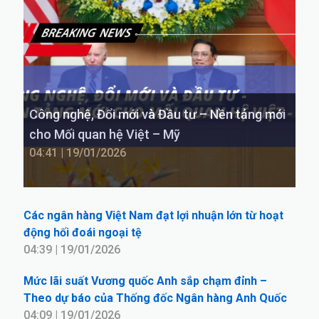
Công nghệ, Đổi mới và Đầu tư – Nền tảng mới
cho Mối quan hệ Việt – Mỹ
04:41 | 19/01/2026
Các ngân hàng Việt Nam đạt lợi nhuận lớn từ hoạt
động hối đoái ngoại tệ
04:39 | 19/01/2026
Mức lãi suất Vương quốc Anh sắp chạm đỉnh –
Theo dự báo của Thống đốc Ngân hàng Anh Quốc
04:09 | 19/01/2026